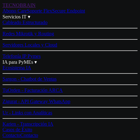
TECNO
BRAIN
Abono Care
Soporte Flex
Secure Endpoint
Servicios IT ▾
Cableado Estructurado
Redes Mikrotik y Routing
Servidores Locales y Cloud
Telefonía IP Pymes
IA para PyMEs ▾
Ecosistema IA
Sargon - Chatbot de Ventas
TuOrden - Facturación ARCA
Zigurat - API Gateway WhatsApp
Ur - Links con Analíticas
Karien - Transcripción IA
Casos de Éxito
Contacto
Contacto