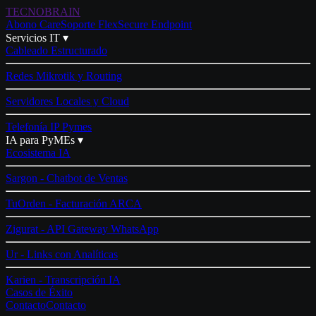
TECNO
BRAIN
Abono Care
Soporte Flex
Secure Endpoint
Servicios IT ▾
Cableado Estructurado
Redes Mikrotik y Routing
Servidores Locales y Cloud
Telefonía IP Pymes
IA para PyMEs ▾
Ecosistema IA
Sargon - Chatbot de Ventas
TuOrden - Facturación ARCA
Zigurat - API Gateway WhatsApp
Ur - Links con Analíticas
Karien - Transcripción IA
Casos de Éxito
Contacto
Contacto