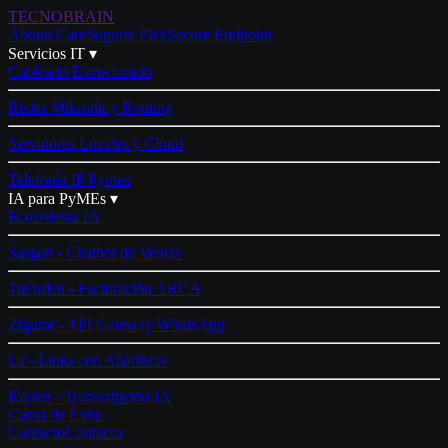
TECNO
BRAIN
Abono Care
Soporte Flex
Secure Endpoint
Servicios IT ▾
Cableado Estructurado
Redes Mikrotik y Routing
Servidores Locales y Cloud
Telefonía IP Pymes
IA para PyMEs ▾
Ecosistema IA
Sargon - Chatbot de Ventas
TuOrden - Facturación ARCA
Zigurat - API Gateway WhatsApp
Ur - Links con Analíticas
Karien - Transcripción IA
Casos de Éxito
Contacto
Contacto