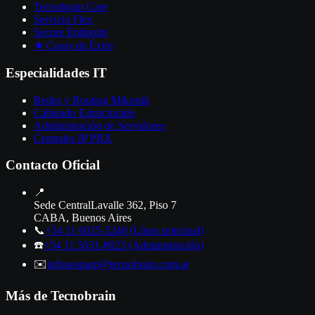
Tecnobrain Care
Servicio Flex
Secure Endpoint
★ Casos de Éxito
Especialidades IT
Redes y Routing Mikrotik
Cableado Estructurado
Administración de Servidores
Centrales IP PBX
Contacto Oficial
📍
Sede Central
Lavalle 362, Piso 7
CABA, Buenos Aires
📞
+54 11 6025-3240
(Línea principal)
☎️
+54 11 5031-8023
(Administración)
✉️
info
nospam
@tecnobrain.com.ar
Más de Tecnobrain