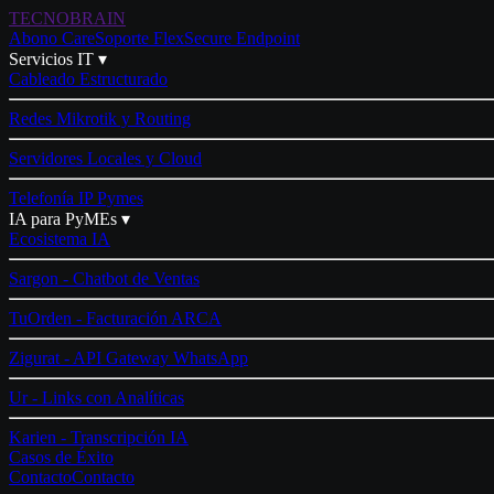
TECNO
BRAIN
Abono Care
Soporte Flex
Secure Endpoint
Servicios IT ▾
Cableado Estructurado
Redes Mikrotik y Routing
Servidores Locales y Cloud
Telefonía IP Pymes
IA para PyMEs ▾
Ecosistema IA
Sargon - Chatbot de Ventas
TuOrden - Facturación ARCA
Zigurat - API Gateway WhatsApp
Ur - Links con Analíticas
Karien - Transcripción IA
Casos de Éxito
Contacto
Contacto