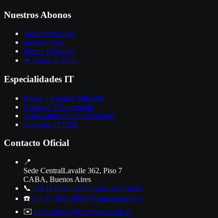
Nuestros Abonos
Tecnobrain Care
Servicio Flex
Secure Endpoint
★ Casos de Éxito
Especialidades IT
Redes y Routing Mikrotik
Cableado Estructurado
Administración de Servidores
Centrales IP PBX
Contacto Oficial
📍
Sede Central
Lavalle 362, Piso 7
CABA, Buenos Aires
📞
+54 11 6025-3240
(Línea principal)
☎️
+54 11 5031-8023
(Administración)
✉️
info
nospam
@tecnobrain.com.ar