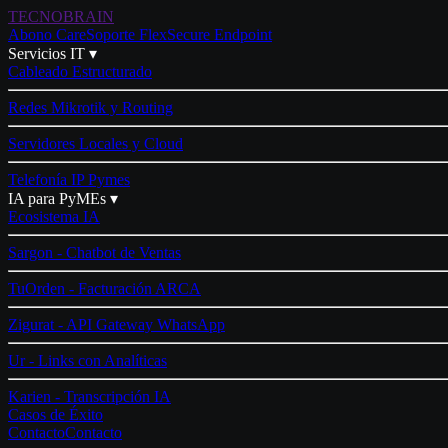
TECNO
BRAIN
Abono Care
Soporte Flex
Secure Endpoint
Servicios IT ▾
Cableado Estructurado
Redes Mikrotik y Routing
Servidores Locales y Cloud
Telefonía IP Pymes
IA para PyMEs ▾
Ecosistema IA
Sargon - Chatbot de Ventas
TuOrden - Facturación ARCA
Zigurat - API Gateway WhatsApp
Ur - Links con Analíticas
Karien - Transcripción IA
Casos de Éxito
Contacto
Contacto